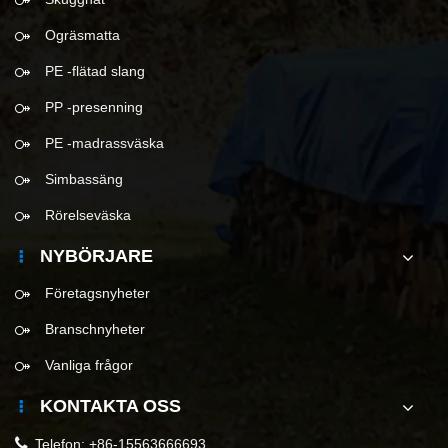
Ogräsmatta
PE -flätad slang
PP -presenning
PE -madrassväska
Simbassäng
Rörelseväska
NYBÖRJARE
Företagsnyheter
Branschnyheter
Vanliga frågor
KONTAKTA OSS
Telefon:
+86-15563666693