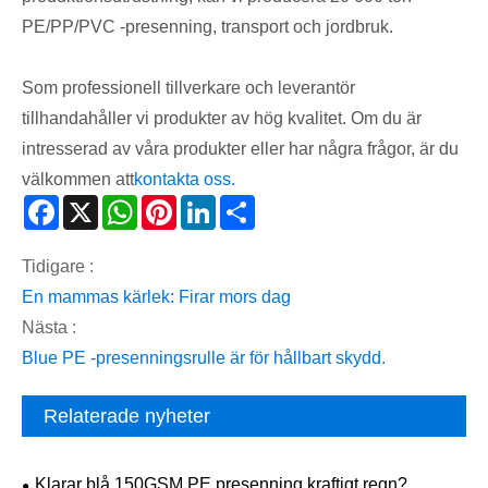
PE/PP/PVC -presenning, transport och jordbruk.
Som professionell tillverkare och leverantör
tillhandahåller vi produkter av hög kvalitet. Om du är
intresserad av våra produkter eller har några frågor, är du
välkommen att
kontakta oss.
Facebook
X
WhatsApp
Pinterest
LinkedIn
Share
Tidigare :
En mammas kärlek: Firar mors dag
Nästa :
Blue PE -presenningsrulle är för hållbart skydd.
Relaterade nyheter
Klarar blå 150GSM PE presenning kraftigt regn?