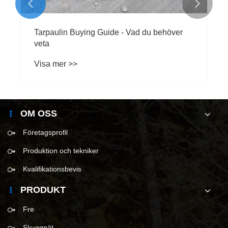


Tarpaulin Buying Guide - Vad du behöver
veta
Visa mer >>
OM OSS
Företagsprofil
Produktion och tekniker
Kvalifikationsbevis
PRODUKT
Fre
Skuggnät