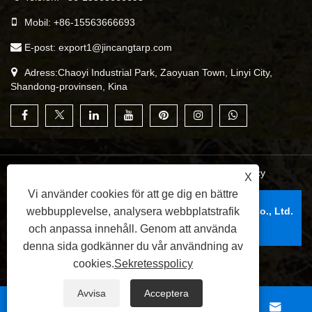
Mobil:
+86-15563666693
E-post:
export1@jincangtarp.com
Adress:Chaoyi Industrial Park, Zaoyuan Town, Linyi City,
Shandong-provinsen, Kina
Links
|
Sitemap
|
RSS
|
XML
|
Sekretesspolicy
X
Vi använder cookies för att ge dig en bättre
Copyright © 2025 Linyi Jincang Plastic Products Co., Ltd.
webbupplevelse, analysera webbplatstrafik
Med ensamrätt.
och anpassa innehåll. Genom att använda
denna sida godkänner du vår användning av
cookies.
Sekretesspolicy
Avvisa
Acceptera



