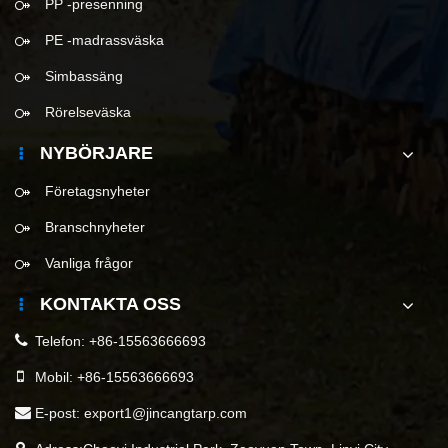
PP -presenning
PE -madrassväska
Simbassäng
Rörelseväska
NYBÖRJARE
Företagsnyheter
Branschnyheter
Vanliga frågor
KONTAKTA OSS
Telefon:
+86-15563666693
Mobil:
+86-15563666693
E-post:
export1@jincangtarp.com