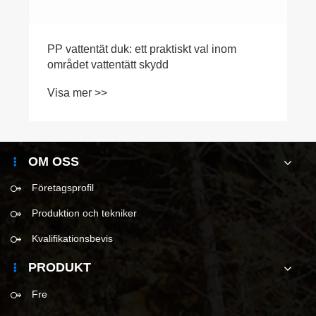
​PP vattentät duk: ett praktiskt val inom
området vattentätt skydd
Visa mer >>
OM OSS
Företagsprofil
Produktion och tekniker
Kvalifikationsbevis
PRODUKT
Fre