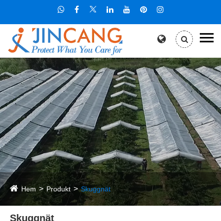
Hem
Produkt
Skuggnät
Skuggnät