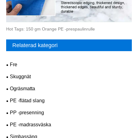
Hot Tags: 150 gm Orange PE -prespaulinrulle
Relaterad kategori
Fre
Skuggnät
Ogräsmatta
PE -flätad slang
PP -presenning
PE -madrassväska
Simbassäng