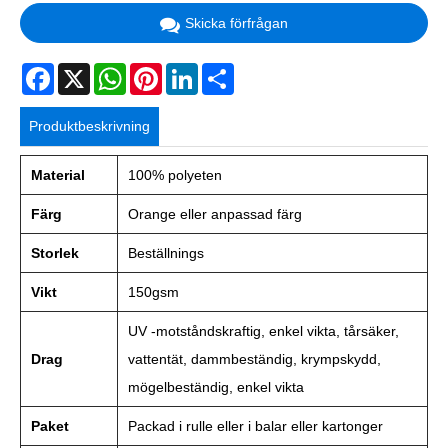
Skicka förfrågan
Facebook
X
WhatsApp
Pinterest
LinkedIn
Share
Produktbeskrivning
Material
100% polyeten
Färg
Orange eller anpassad färg
Storlek
Beställnings
Vikt
150gsm
UV -motståndskraftig, enkel vikta, tårsäker,
Drag
vattentät, dammbeständig, krympskydd,
mögelbeständig, enkel vikta
Paket
Packad i rulle eller i balar eller kartonger