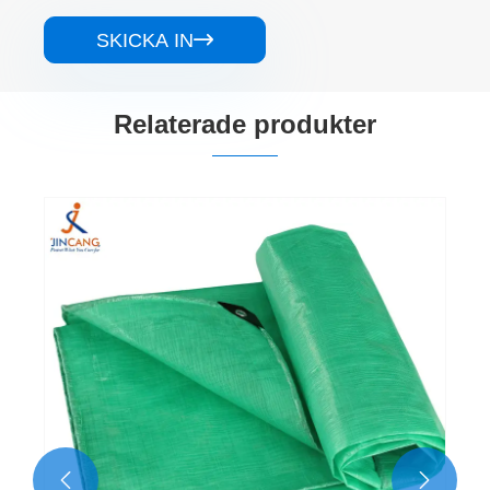
SKICKA IN

Relaterade produkter
Svart silver 240 Virgin PE Tarpaulin
Visa mer >>

