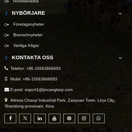
Rörelseväska
NYBÖRJARE
Företagsnyheter
Branschnyheter
Vanliga frågor
KONTAKTA OSS
Telefon:
+86-15563666693
Mobil:
+86-15563666693
E-post:
export1@jincangtarp.com
Adress:Chaoyi Industrial Park, Zaoyuan Town, Linyi City,
Shandong-provinsen, Kina